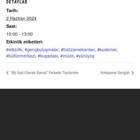
DETAYLAR
Tarih:
2 Haziran 2024
Saat:
10:00 - 13:00
Etkinlik etiketleri:
#etkinlik
,
#gençbuluşmalar
,
#hafızamekanları
,
#kuakmer
,
#kültürmerkezi
,
#kuşadası
,
#müze
,
#yürüyüş
“Bir İcat Olarak Sanat” Felsefe Toplantısı
Kırkyama Sergisi