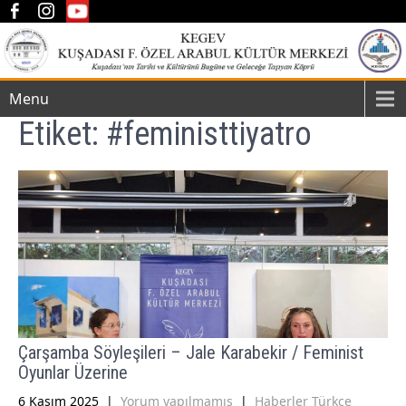
Menu
Etiket:
#feministtiyatro
Çarşamba Söyleşileri – Jale Karabekir / Feminist
Oyunlar Üzerine
6 Kasım 2025
|
Yorum yapılmamış
|
Haberler Türkçe