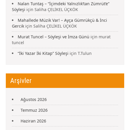
Nalan Tuntaş – “İçimdeki Yalnızlık’tan Zümrüt’e”
Söyleşi
için
Saliha ÇELİKEL ÜÇKÖK
Mahallede Müzik Var! – Ayça Gümrükçü & İnci
Gercik
için
Saliha ÇELİKEL ÜÇKÖK
Murat Tuncel – Söyleşi ve İmza Günü
için
murat
tuncel
“İki Yazar İki Kitap” Söyleşi
için
T.Tulun
Arşivler
Ağustos 2026
Temmuz 2026
Haziran 2026