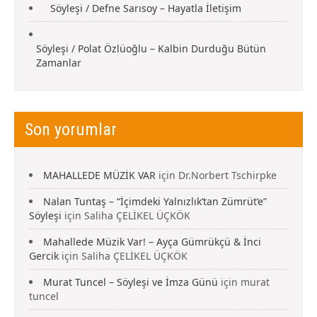
Söyleşi / Defne Sarısoy – Hayatla İletişim
Söyleşi / Polat Özlüoğlu – Kalbin Durduğu Bütün
Zamanlar
Son yorumlar
MAHALLEDE MÜZİK VAR
için
Dr.Norbert Tschirpke
Nalan Tuntaş – “İçimdeki Yalnızlık’tan Zümrüt’e”
Söyleşi
için
Saliha ÇELİKEL ÜÇKÖK
Mahallede Müzik Var! – Ayça Gümrükçü & İnci
Gercik
için
Saliha ÇELİKEL ÜÇKÖK
Murat Tuncel – Söyleşi ve İmza Günü
için
murat
tuncel