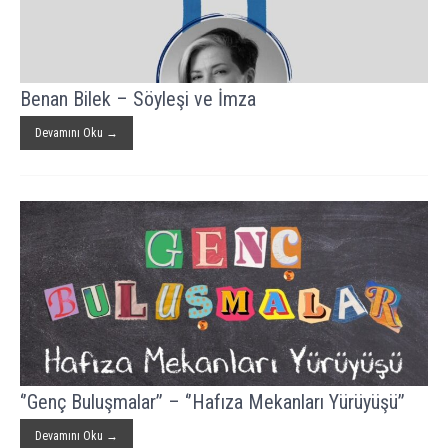
Benan Bilek – Söyleşi ve İmza
Devamını Oku →
‘’Genç Buluşmalar’’ – ‘’Hafıza Mekanları Yürüyüşü’’
Devamını Oku →