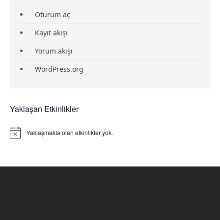
Oturum aç
Kayıt akışı
Yorum akışı
WordPress.org
Yaklaşan Etkinlikler
Yaklaşmakta olan etkinlikler yok.
N
o
t
i
c
e