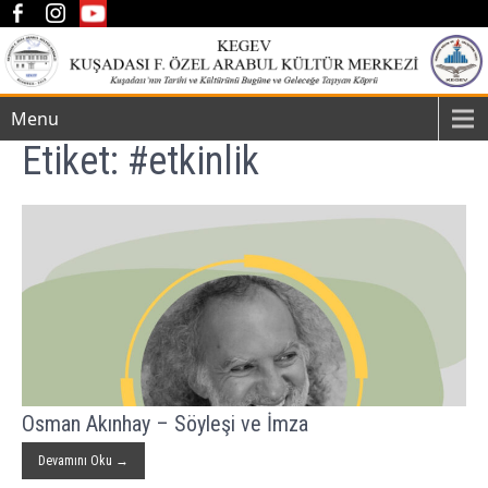
Menu
Etiket:
#etkinlik
Osman Akınhay – Söyleşi ve İmza
Devamını Oku →