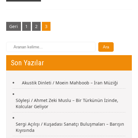
Gönderi
Geri
1
2
3
navigasyonu
Son Yazılar
Akustik Dinleti / Moein Mahboob – İran Müziği
Söyleşi / Ahmet Zeki Muslu – Bir Türkünün İzinde,
Kolcular Geliyor
Sergi Açılışı / Kuşadası Sanatçı Buluşmaları – Barışın
Kıyısında