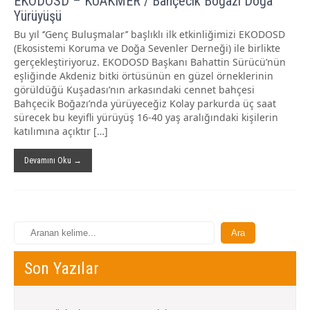
EKODOSD – KUAKMER / Bahçecik Boğazı Doğa
Yürüyüşü
Bu yıl ‘’Genç Buluşmalar’’ başlıklı ilk etkinliğimizi EKODOSD
(Ekosistemi Koruma ve Doğa Sevenler Derneği) ile birlikte
gerçekleştiriyoruz. EKODOSD Başkanı Bahattin Sürücü’nün
eşliğinde Akdeniz bitki örtüsünün en güzel örneklerinin
görüldüğü Kuşadası’nın arkasındaki cennet bahçesi
Bahçecik Boğazı’nda yürüyeceğiz Kolay parkurda üç saat
sürecek bu keyifli yürüyüş 16-40 yaş aralığındaki kişilerin
katılımına açıktır […]
Devamını Oku →
Son Yazılar