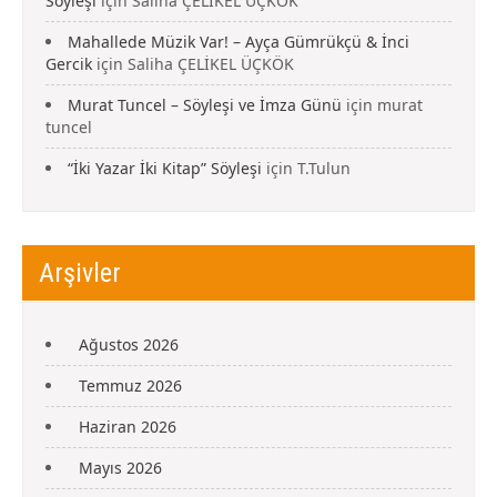
Söyleşi
için
Saliha ÇELİKEL ÜÇKÖK
Mahallede Müzik Var! – Ayça Gümrükçü & İnci
Gercik
için
Saliha ÇELİKEL ÜÇKÖK
Murat Tuncel – Söyleşi ve İmza Günü
için
murat
tuncel
“İki Yazar İki Kitap” Söyleşi
için
T.Tulun
Arşivler
Ağustos 2026
Temmuz 2026
Haziran 2026
Mayıs 2026