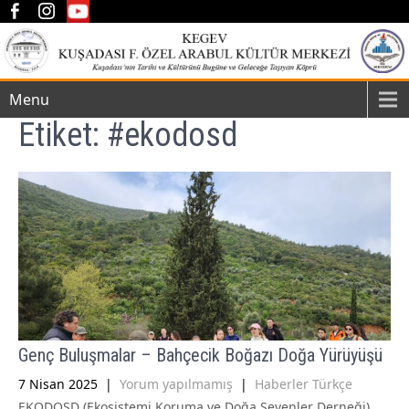
Menu
Etiket:
#ekodosd
Genç Buluşmalar – Bahçecik Boğazı Doğa Yürüyüşü
7 Nisan 2025
|
Yorum yapılmamış
|
Haberler Türkçe
EKODOSD (Ekosistemi Koruma ve Doğa Sevenler Derneği)