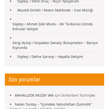
Söyleşi / Etem Oruç – Niçin Yazıyorum
Akustik Dinleti / Moein Mahboob – İran Müziği
Söyleşi / Ahmet Zeki Muslu – Bir Türkünün İzinde,
Kolcular Geliyor
Sergi Açılışı / Kuşadası Sanatçı Buluşmaları – Barışın
Kıyısında
Söyleşi / Defne Sarısoy – Hayatla İletişim
Son yorumlar
MAHALLEDE MÜZİK VAR
için
Dr.Norbert Tschirpke
Nalan Tuntaş – “İçimdeki Yalnızlık’tan Zümrüt’e”