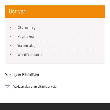
Üst veri
Oturum aç
Kayıt akışı
Yorum akışı
WordPress.org
Yaklaşan Etkinlikler
Yaklaşmakta olan etkinlikler yok.
N
o
t
i
c
e