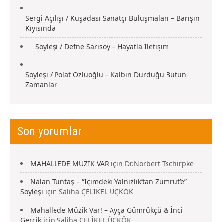
Sergi Açılışı / Kuşadası Sanatçı Buluşmaları – Barışın
Kıyısında
Söyleşi / Defne Sarısoy – Hayatla İletişim
Söyleşi / Polat Özlüoğlu – Kalbin Durduğu Bütün
Zamanlar
Son yorumlar
MAHALLEDE MÜZİK VAR
için
Dr.Norbert Tschirpke
Nalan Tuntaş – “İçimdeki Yalnızlık’tan Zümrüt’e”
Söyleşi
için
Saliha ÇELİKEL ÜÇKÖK
Mahallede Müzik Var! – Ayça Gümrükçü & İnci
Gercik
için
Saliha ÇELİKEL ÜÇKÖK