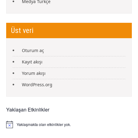
Medya Türkçe
Üst veri
Oturum aç
Kayıt akışı
Yorum akışı
WordPress.org
Yaklaşan Etkinlikler
Yaklaşmakta olan etkinlikler yok.
N
o
t