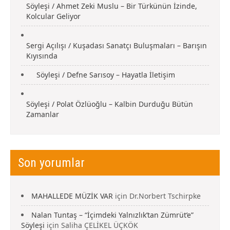
Söyleşi / Ahmet Zeki Muslu – Bir Türkünün İzinde,
Kolcular Geliyor
Sergi Açılışı / Kuşadası Sanatçı Buluşmaları – Barışın
Kıyısında
Söyleşi / Defne Sarısoy – Hayatla İletişim
Söyleşi / Polat Özlüoğlu – Kalbin Durduğu Bütün
Zamanlar
Son yorumlar
MAHALLEDE MÜZİK VAR
için
Dr.Norbert Tschirpke
Nalan Tuntaş – “İçimdeki Yalnızlık’tan Zümrüt’e”
Söyleşi
için
Saliha ÇELİKEL ÜÇKÖK