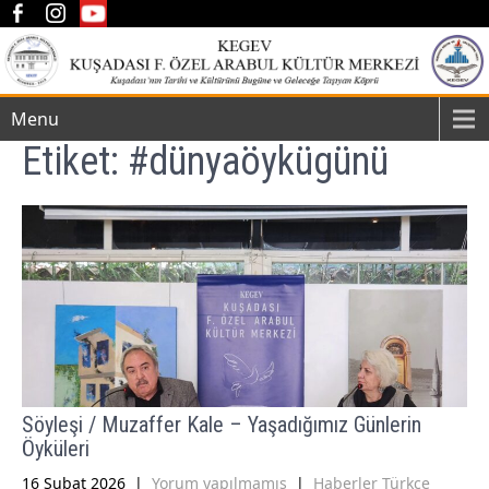
Menu
Etiket:
#dünyaöykügünü
Söyleşi / Muzaffer Kale – Yaşadığımız Günlerin
Öyküleri
16 Şubat 2026
|
Yorum yapılmamış
|
Haberler Türkçe