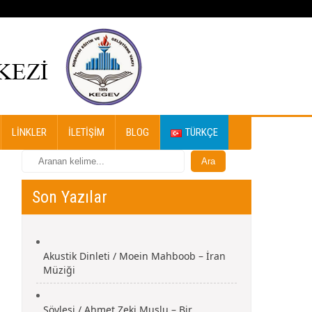
LINKLER
İLETIŞIM
BLOG
TÜRKÇE
Son Yazılar
Akustik Dinleti / Moein Mahboob – İran
Müziği
Söyleşi / Ahmet Zeki Muslu – Bir