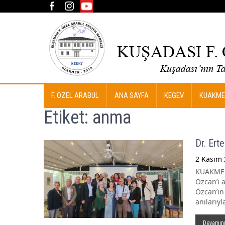
F. ÖZEL ARABUL
ANA SAYFA
KEGEV
KUAKME
Etiket:
anma
Dr. Ert
2 Kasım 
KUAKMER 
Özcan’ı 
Özcan’ın 
anılarıy
Devamın