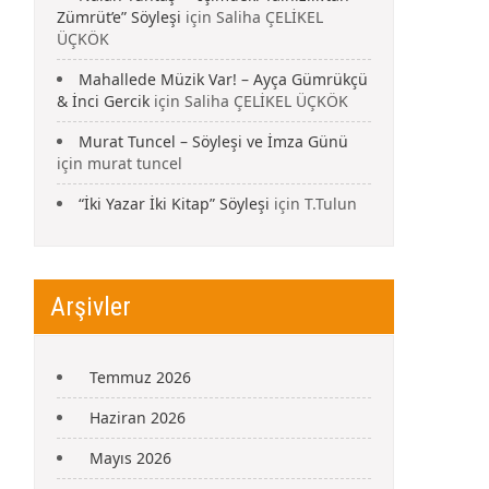
Zümrüt’e” Söyleşi
için
Saliha ÇELİKEL
ÜÇKÖK
Mahallede Müzik Var! – Ayça Gümrükçü
& İnci Gercik
için
Saliha ÇELİKEL ÜÇKÖK
Murat Tuncel – Söyleşi ve İmza Günü
için
murat tuncel
“İki Yazar İki Kitap” Söyleşi
için
T.Tulun
Arşivler
Temmuz 2026
Haziran 2026
Mayıs 2026