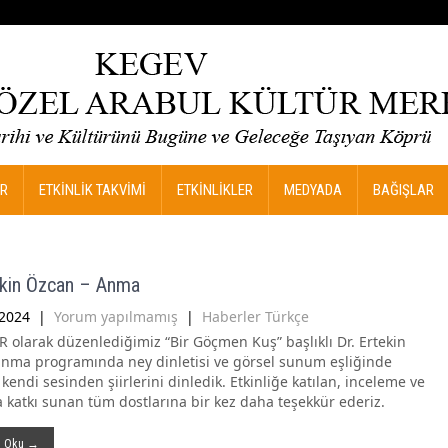
R
ETKİNLİK TAKVİMİ
ETKİNLİKLER
MEDYADA
BAĞIŞLAR
ekin Özcan – Anma
2024
|
Yorum yapılmamış
|
Haberler Türkçe
olarak düzenlediğimiz “Bir Göçmen Kuş” başlıklı Dr. Ertekin
anma programında ney dinletisi ve görsel sunum eşliğinde
kendi sesinden şiirlerini dinledik. Etkinliğe katılan, inceleme ve
la katkı sunan tüm dostlarına bir kez daha teşekkür ederiz.
ı Oku →