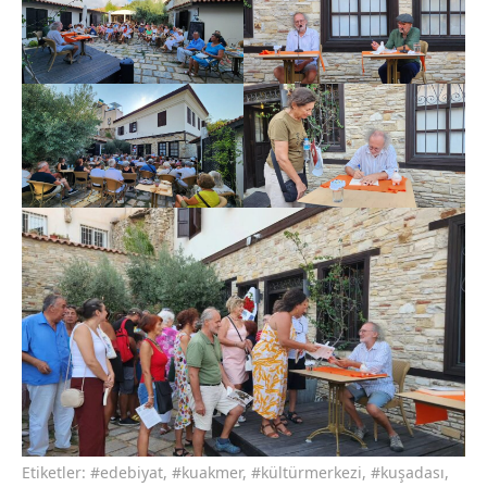
Etiketler:
#edebiyat
,
#kuakmer
,
#kültürmerkezi
,
#kuşadası
,