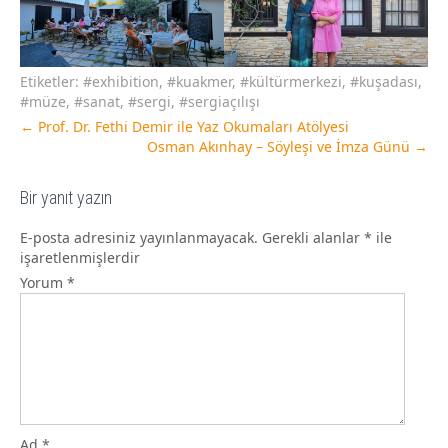
Etiketler:
#exhibition
,
#kuakmer
,
#kültürmerkezi
,
#kuşadası
,
#müze
,
#sanat
,
#sergi
,
#sergiaçılışı
←
Prof. Dr. Fethi Demir ile Yaz Okumaları Atölyesi
Osman Akınhay – Söyleşi ve İmza Günü
→
Bir yanıt yazın
E-posta adresiniz yayınlanmayacak.
Gerekli alanlar
*
ile
işaretlenmişlerdir
Yorum
*
Ad
*