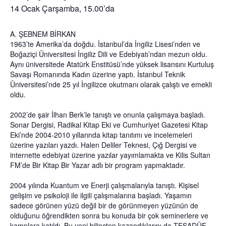
14 Ocak Çarşamba, 15.00’da
A. ŞEBNEM BİRKAN
1963’te Amerika’da doğdu. İstanbul’da İngiliz Lisesi’nden ve
Boğaziçi Üniversitesi İngiliz Dili ve Edebiyatı’ndan mezun oldu.
Aynı üniversitede Atatürk Enstitüsü’nde yüksek lisansını Kurtuluş
Savaşı Romanında Kadın üzerine yaptı. İstanbul Teknik
Üniversitesi’nde 25 yıl İngilizce okutmanı olarak çalıştı ve emekli
oldu.
2002’de şair İlhan Berk’le tanıştı ve onunla çalışmaya başladı.
Sonar Dergisi, Radikal Kitap Eki ve Cumhuriyet Gazetesi Kitap
Eki’nde 2004-2010 yıllarında kitap tanıtımı ve incelemeleri
üzerine yazıları yazdı. Halen Deliler Teknesi, Çığ Dergisi ve
internette edebiyat üzerine yazılar yayımlamakta ve Kilis Sultan
FM’de Bir Kitap Bir Yazar adlı bir program yapmaktadır.
2004 yılında Kuantum ve Enerji çalışmalarıyla tanıştı. Kişisel
gelişim ve psikoloji ile ilgili çalışmalarına başladı. Yaşamın
sadece görünen yüzü değil bir de görünmeyen yüzünün de
olduğunu öğrendikten sonra bu konuda bir çok seminerlere ve
kamplara katıldı. Bu yeni bilinçten kazandıklarını da TESADÜF