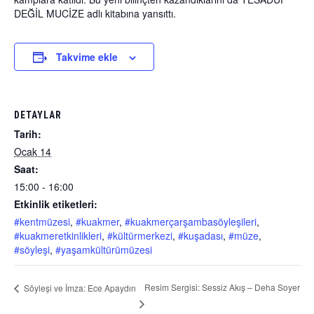
DEĞİL MUCİZE adlı kitabına yansıttı.
Takvime ekle
DETAYLAR
Tarih:
Ocak 14
Saat:
15:00 - 16:00
Etkinlik etiketleri:
#kentmüzesi
,
#kuakmer
,
#kuakmerçarşambasöyleşileri
,
#kuakmeretkinlikleri
,
#kültürmerkezi
,
#kuşadası
,
#müze
,
#söyleşi
,
#yaşamkültürümüzesi
Resim Sergisi: Sessiz Akış – Deha Soyer
Söyleşi ve İmza: Ece Apaydın