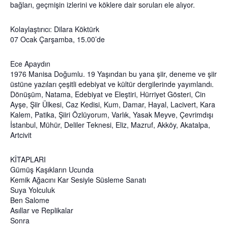
bağları, geçmişin izlerini ve köklere dair soruları ele alıyor.
Kolaylaştırıcı: Dilara Köktürk
07 Ocak Çarşamba, 15.00’de
Ece Apaydın
1976 Manisa Doğumlu. 19 Yaşından bu yana şiir, deneme ve şiir
üstüne yazıları çeşitli edebiyat ve kültür dergilerinde yayımlandı.
Dönüşüm, Natama, Edebiyat ve Eleştiri, Hürriyet Gösteri, Cin
Ayşe, Şiir Ülkesi, Caz Kedisi, Kum, Damar, Hayal, Lacivert, Kara
Kalem, Patika, Şiiri Özlüyorum, Varlık, Yasak Meyve, Çevrimdışı
İstanbul, Mühür, Deliler Teknesi, Eliz, Mazruf, Akköy, Akatalpa,
Artcivit
KİTAPLARI
Gümüş Kaşıkların Ucunda
Kemik Ağacını Kar Sesiyle Süsleme Sanatı
Suya Yolculuk
Ben Salome
Asıllar ve Replikalar
Sonra