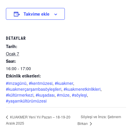
Takvime ekle
DETAYLAR
Tarih:
Ocak 7
Saat:
16:00 - 17:00
Etkinlik etiketleri:
#imzagünü
,
#kentmüzesi
,
#kuakmer
,
#kuakmerçarşambasöyleşileri
,
#kuakmeretkinlikleri
,
#kültürmerkezi
,
#kuşadası
,
#müze
,
#söyleşi
,
#yaşamkültürümüzesi
Söyleşi ve İmza: Şebnem
KUAKMER Yeni Yıl Pazarı – 18-19-20
Aralık 2025
Birkan