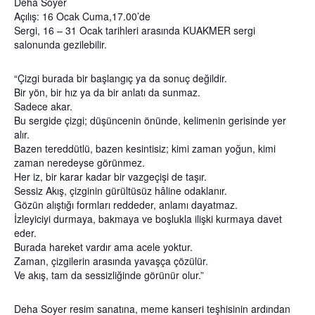
Deha Soyer
Açılış: 16 Ocak Cuma,17.00’de
Sergi, 16 – 31 Ocak tarihleri arasında KUAKMER sergi
salonunda gezilebilir.
“Çizgi burada bir başlangıç ya da sonuç değildir.
Bir yön, bir hız ya da bir anlatı da sunmaz.
Sadece akar.
Bu sergide çizgi; düşüncenin önünde, kelimenin gerisinde yer
alır.
Bazen tereddütlü, bazen kesintisiz; kimi zaman yoğun, kimi
zaman neredeyse görünmez.
Her iz, bir karar kadar bir vazgeçişi de taşır.
Sessiz Akış, çizginin gürültüsüz hâline odaklanır.
Gözün alıştığı formları reddeder, anlamı dayatmaz.
İzleyiciyi durmaya, bakmaya ve boşlukla ilişki kurmaya davet
eder.
Burada hareket vardır ama acele yoktur.
Zaman, çizgilerin arasında yavaşça çözülür.
Ve akış, tam da sessizliğinde görünür olur.”
Deha Soyer resim sanatına, meme kanseri teşhisinin ardından