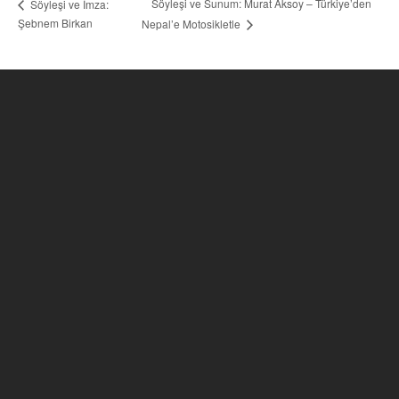
Söyleşi ve Sunum: Murat Aksoy – Türkiye’den
Söyleşi ve İmza:
Şebnem Birkan
Nepal’e Motosikletle