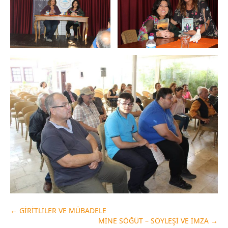
←
GİRİTLİLER VE MÜBADELE
MİNE SÖĞÜT – SÖYLEŞİ VE İMZA
→