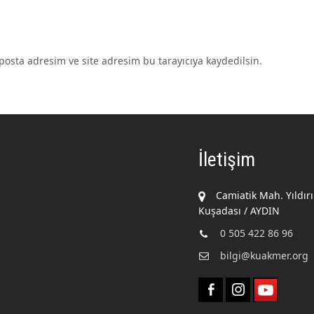
osta adresim ve site adresim bu tarayıcıya kaydedilsin.
İletişim
Camiatik Mah. Yıldır
Kuşadası / AYDIN
0 505 422 86 96
bilgi@kuakmer.org