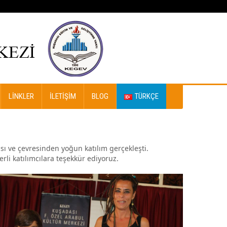
LINKLER
İLETIŞIM
BLOG
TÜRKÇE
ı ve çevresinden yoğun katılım gerçekleşti.
i katılımcılara teşekkür ediyoruz.