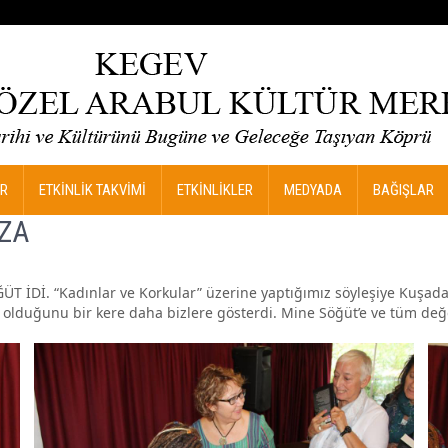
R
ETKİNLİK TAKVİMİ
ETKİNLİKLER
MEDYADA
BAĞIŞLAR
MZA
İDİ. “Kadınlar ve Korkular” üzerine yaptığımız söyleşiye Kuşadas
duğunu bir kere daha bizlere gösterdi. Mine Söğüt’e ve tüm değerl