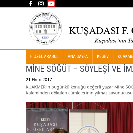
F. ÖZEL ARABUL
ANA SAYFA
KEGEV
KUAKME
MİNE SÖĞÜT – SÖYLEŞİ VE İ
21 Ekim 2017
KUAKMER’in bugünkü konuğu değerli yazar Mine SÖĞÜT 
Post
Kaleminden dökülen cümlelerinin yılmaz savunucusu ol
navigation