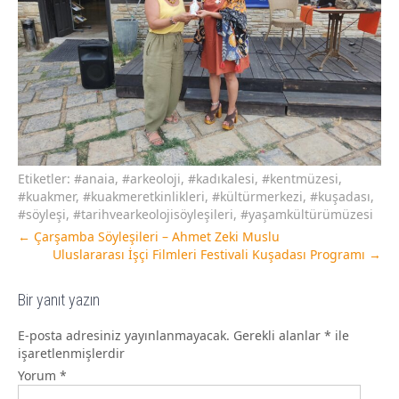
Etiketler:
#anaia
,
#arkeoloji
,
#kadıkalesi
,
#kentmüzesi
,
#kuakmer
,
#kuakmeretkinlikleri
,
#kültürmerkezi
,
#kuşadası
,
#söyleşi
,
#tarihvearkeolojisöyleşileri
,
#yaşamkültürümüzesi
←
Çarşamba Söyleşileri – Ahmet Zeki Muslu
Uluslararası İşçi Filmleri Festivali Kuşadası Programı
→
Bir yanıt yazın
E-posta adresiniz yayınlanmayacak.
Gerekli alanlar
*
ile
işaretlenmişlerdir
Yorum
*