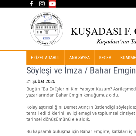
F. ÖZEL ARABUL
ANA SAYFA
KEGEV
KUAKME
Söyleşi ve İmza / Bahar Emgin 
21 Şubat 2026
Bugün “Bu Ev İşlerini Kim Yapıyor Kuzum? Asrileşmeden
Post
yazarlarından Bahar Emgin konuğumuz oldu.
navigation
Kolaylaştırıcılığını Demet Atınç’ın üstlendiği söyleşid
temsil edildiklerini, ev içi emeği ve toplumsal cinsiyet
tarihsel dönüşümünü ele aldık.
Bu kapsamlı buluşma için Bahar Emgin’e, katkıları içi