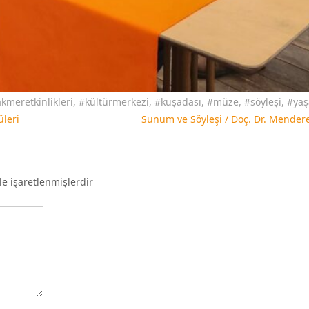
kmeretkinlikleri
,
#kültürmerkezi
,
#kuşadası
,
#müze
,
#söyleşi
,
#yaş
üleri
Sunum ve Söyleşi / Doç. Dr. Mender
le işaretlenmişlerdir