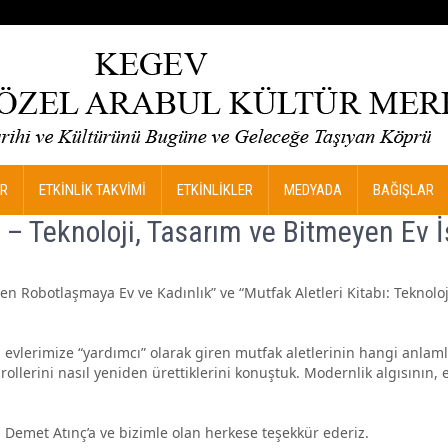
R
ETKİNLİK TAKVİMİ
ETKİNLİKLER
MEDYADA
BAĞIŞLAR
– Teknoloji, Tasarım ve Bitmeyen Ev İş
 Robotlaşmaya Ev ve Kadınlık” ve “Mutfak Aletleri Kitabı: Teknoloji
e; evlerimize “yardımcı” olarak giren mutfak aletlerinin hangi anlaml
 rollerini nasıl yeniden ürettiklerini konuştuk. Modernlik algısının, 
n Demet Atınç’a ve bizimle olan herkese teşekkür ederiz.