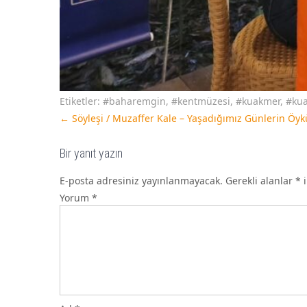
Etiketler:
#baharemgin
,
#kentmüzesi
,
#kuakmer
,
#kua
←
Söyleşi / Muzaffer Kale – Yaşadığımız Günlerin Öyk
Bir yanıt yazın
E-posta adresiniz yayınlanmayacak.
Gerekli alanlar
*
i
Yorum
*