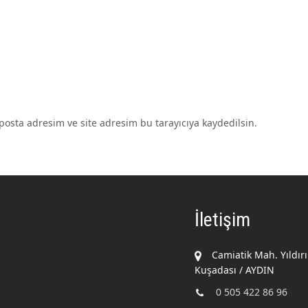
osta adresim ve site adresim bu tarayıcıya kaydedilsin.
İletişim
Camiatik Mah. Yıldır
Kuşadası / AYDIN
0 505 422 86 96