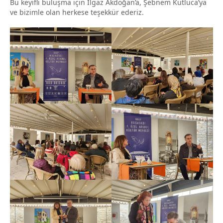
Bu keyifli buluşma için Ilgaz Akdoğan’a, Şebnem Kutluca’ya
ve bizimle olan herkese teşekkür ederiz.