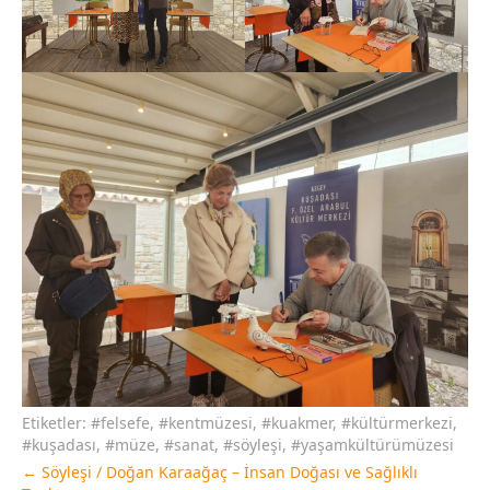
Etiketler:
#felsefe
,
#kentmüzesi
,
#kuakmer
,
#kültürmerkezi
,
#kuşadası
,
#müze
,
#sanat
,
#söyleşi
,
#yaşamkültürümüzesi
←
Söyleşi / Doğan Karaağaç – İnsan Doğası ve Sağlıklı