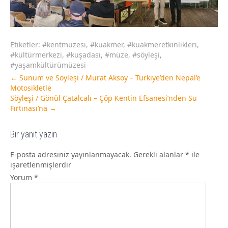
Etiketler:
#kentmüzesi
,
#kuakmer
,
#kuakmeretkinlikleri
,
#kültürmerkezi
,
#kuşadası
,
#müze
,
#söyleşi
,
#yaşamkültürümüzesi
←
Sunum ve Söyleşi / Murat Aksoy – Türkiye’den Nepal’e
Motosikletle
Söyleşi / Gönül Çatalcalı – Çöp Kentin Efsanesi’nden Su
Fırtınası’na
→
Bir yanıt yazın
E-posta adresiniz yayınlanmayacak.
Gerekli alanlar
*
ile
işaretlenmişlerdir
Yorum
*