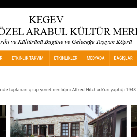
R
ETKİNLİK TAKVİMİ
ETKİNLİKLER
MEDYADA
BAĞIŞLAR
nde toplanan grup yönetmenliğini Alfred Hitchock’un yaptığı 1948 y