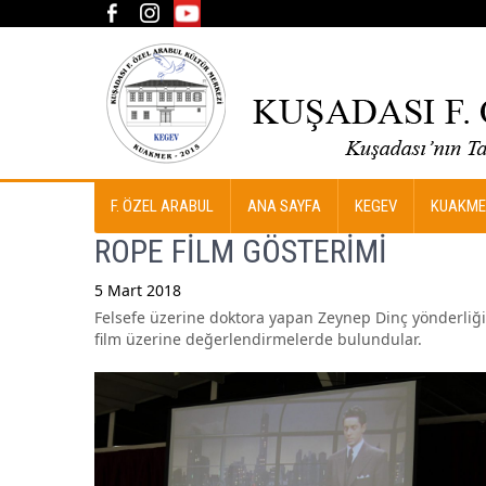
F. ÖZEL ARABUL
ANA SAYFA
KEGEV
KUAKME
ROPE FİLM GÖSTERİMİ
5 Mart 2018
Felsefe üzerine doktora yapan Zeynep Dinç yönderliği
Post
film üzerine değerlendirmelerde bulundular.
navigation