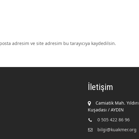
osta adresim ve site adresim bu tarayıcıya kaydedilsin.
İletişim
Camiatik Mah. Yıldır
Kuşadası / AYDIN
0 505 422 86 96
bilgi@kuakmer.org