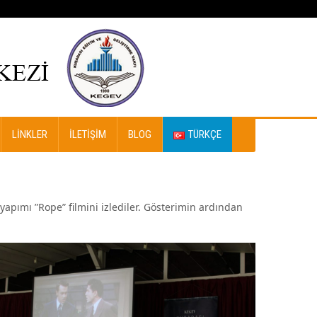
LINKLER
İLETIŞIM
BLOG
TÜRKÇE
apımı ”Rope” filmini izlediler. Gösterimin ardından