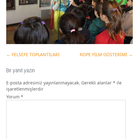
←
FELSEFE TOPLANTILARI
ROPE FİLM GÖSTERİMİ
→
Bir yanıt yazın
E-posta adresiniz yayınlanmayacak.
Gerekli alanlar
*
ile
işaretlenmişlerdir
Yorum
*