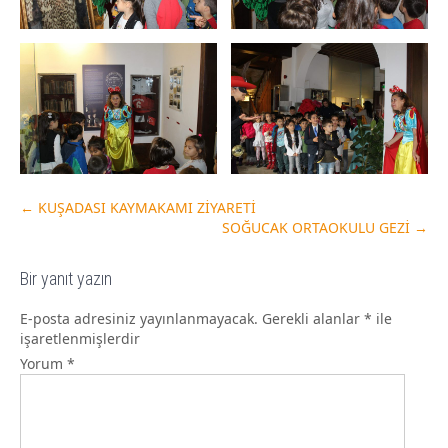
←
KUŞADASI KAYMAKAMI ZİYARETİ
SOĞUCAK ORTAOKULU GEZİ
→
Bir yanıt yazın
E-posta adresiniz yayınlanmayacak.
Gerekli alanlar
*
ile
işaretlenmişlerdir
Yorum
*