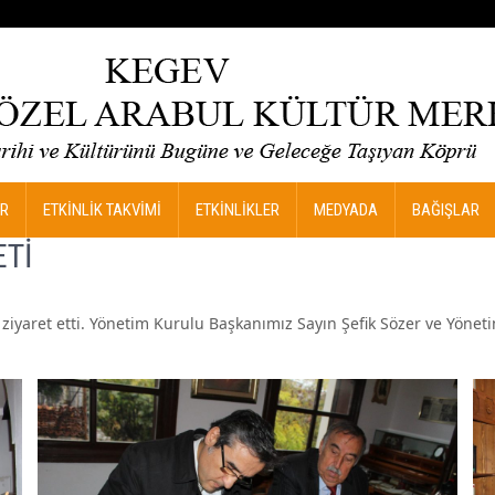
R
ETKİNLİK TAKVİMİ
ETKİNLİKLER
MEDYADA
BAĞIŞLAR
ETİ
iyaret etti. Yönetim Kurulu Başkanımız Sayın Şefik Sözer ve Yönet