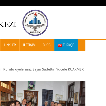
LINKLER
İLETIŞIM
BLOG
TÜRKÇE
im Kurulu üyelerimiz Sayın Sadettin Yücel’e KUAKMER