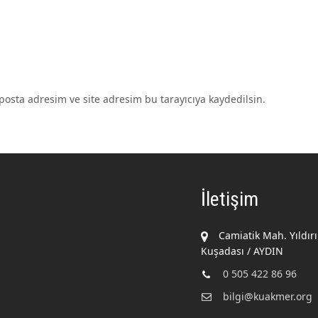
osta adresim ve site adresim bu tarayıcıya kaydedilsin.
İletişim
Camiatik Mah. Yıldır
Kuşadası / AYDIN
0 505 422 86 96
bilgi@kuakmer.org