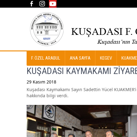
F. ÖZEL ARABUL
ANA SAYFA
KEGEV
KUAKME
KUŞADASI KAYMAKAMI ZİYAR
29 Kasım 2018
Kuşadası Kaymakamı Sayın Sadettin Yücel KUAKMER’i z
Post
hakkında bilgi verdi.
navigation