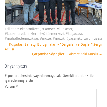
Etiketler:
#kentmüzesi
,
#konser
,
#kuakmer
,
#kuakmeretkinlikleri
,
#kültürmerkezi
,
#kuşadası
,
#mahalledemüzikvar
,
#müze
,
#müzik
,
#yaşamkültürümüzesi
←
Kuşadası Sanatçı Buluşmaları – “Dalgalar ve Düşler” Sergi
Açılışı
Çarşamba Söyleşileri – Ahmet Zeki Muslu
→
Bir yanıt yazın
E-posta adresiniz yayınlanmayacak.
Gerekli alanlar
*
ile
işaretlenmişlerdir
Yorum
*