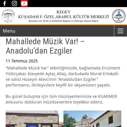
Menu
Mahallede Müzik Var! –
Anadolu’dan Ezgiler
11 Temmuz 2025
“Mahallede Müzik Var” etkinliğimizde, bağlamada Ercüment
Post
Yıldızçakar, klavyede Aytaç Altaş, darbukada Murat Ertokatlı
navigation
ve solist Hüseyin Alevci’nin “Anadolu’dan Ezgiler”
performansı, dinleyicilere keyifli bir akşamüzeri yaşattı.
Bu güzel buluşma için tüm müzisyenlerimize ve KUAKMER
avlusunu dolduran müzikseverlere teşekkür ederiz.