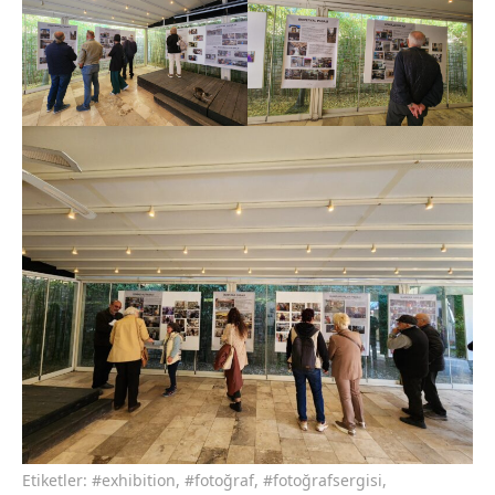
Etiketler:
#exhibition
,
#fotoğraf
,
#fotoğrafsergisi
,