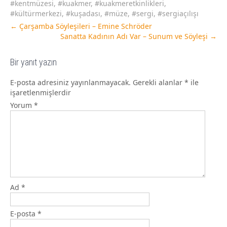
#kentmüzesi
,
#kuakmer
,
#kuakmeretkinlikleri
,
#kültürmerkezi
,
#kuşadası
,
#müze
,
#sergi
,
#sergiaçılışı
←
Çarşamba Söyleşileri – Emine Schröder
Sanatta Kadının Adı Var – Sunum ve Söyleşi
→
Bir yanıt yazın
E-posta adresiniz yayınlanmayacak.
Gerekli alanlar
*
ile
işaretlenmişlerdir
Yorum
*
Ad
*
E-posta
*