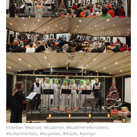
Etiketler:
#konser
,
#kuakmer
,
#kuakmeretkinlikleri
,
#kültürmerkezi
,
#kuşadası
,
#müze
,
#yeniyıl