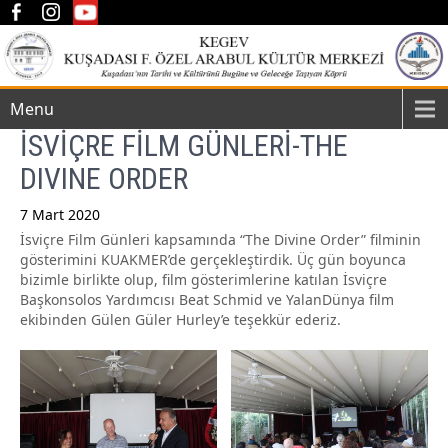
Menu
İSVİÇRE FİLM GÜNLERİ-THE
DIVINE ORDER
7 Mart 2020
İsviçre Film Günleri kapsamında “The Divine Order” filminin
Post
gösterimini KUAKMER’de gerçekleştirdik. Üç gün boyunca
navigation
bizimle birlikte olup, film gösterimlerine katılan İsviçre
Başkonsolos Yardımcısı Beat Schmid ve YalanDünya film
ekibinden Gülen Güler Hurley’e teşekkür ederiz.