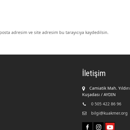
osta adresim ve site adresim bu tarayıcıya kaydedilsin.
İletişim
Camiatik Mah. Yıldır
Kuşadası / AYDIN
0 505 422 86 96
bilgi@kuakmer.org