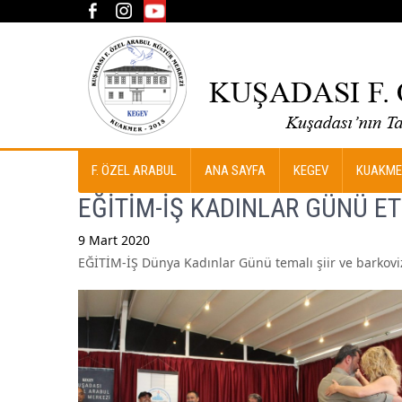
F. ÖZEL ARABUL
ANA SAYFA
KEGEV
KUAKME
EĞİTİM-İŞ KADINLAR GÜNÜ ET
9 Mart 2020
EĞİTİM-İŞ Dünya Kadınlar Günü temalı şiir ve barkovi
Post
navigation