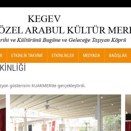
R
ETKİNLİK TAKVİMİ
ETKİNLİKLER
MEDYADA
BAĞIŞLAR
KİNLİĞİ
zyon gösterisini KUAKMER’de gerçekleştirdi.