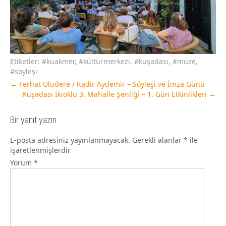
Etiketler:
#kuakmer
,
#kültürmerkezi
,
#kuşadası
,
#müze
,
#söyleşi
←
Ferhat Uludere / Kadir Aydemir – Söyleşi ve İmza Günü
Kuşadası İkioklu 3. Mahalle Şenliği – 1. Gün Etkinlikleri
→
Bir yanıt yazın
E-posta adresiniz yayınlanmayacak.
Gerekli alanlar
*
ile
işaretlenmişlerdir
Yorum
*