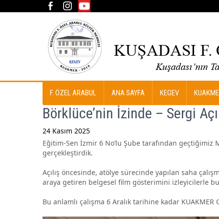
F. ÖZEL ARABUL
ANA SAYFA
KEGEV
KUAKME
Börklüce’nin İzinde – Sergi Açıl
24 Kasım 2025
Eğitim-Sen İzmir 6 No’lu Şube tarafından geçtiğimiz Ma
Post
gerçekleştirdik.
navigation
Açılış öncesinde, atölye sürecinde yapılan saha çalışmal
araya getiren belgesel film gösterimini izleyicilerle b
Bu anlamlı çalışma 6 Aralık tarihine kadar KUAKMER Gal