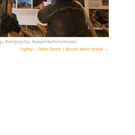
gi
,
#sergiaçılışı
,
#yaşamkültürümüzesi
Söyleşi – Fethi Demir / Benim Adım Nobel
→