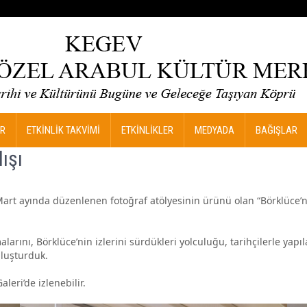
R
ETKİNLİK TAKVİMİ
ETKİNLİKLER
MEDYADA
BAĞIŞLAR
ışı
rt ayında düzenlenen fotoğraf atölyesinin ürünü olan “Börklüce’nin 
arını, Börklüce’nin izlerini sürdükleri yolculuğu, tarihçilerle yapıla
uluşturduk.
eri’de izlenebilir.