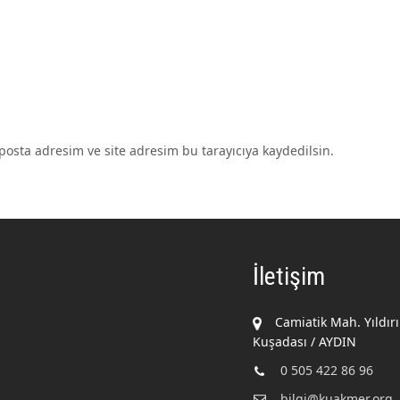
osta adresim ve site adresim bu tarayıcıya kaydedilsin.
İletişim
Camiatik Mah. Yıldır
Kuşadası / AYDIN
0 505 422 86 96
bilgi@kuakmer.org