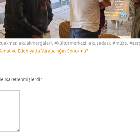
kuakmer
,
#kuakmergaleri
,
#kültürmerkezi
,
#kuşadası
,
#müze
,
#ser
Sanat ve Edebiyatta Yaratıcılığın Sonu/mu?
le işaretlenmişlerdir