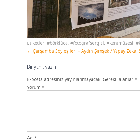
Etiketler:
#börklüce
,
#fotoğrafsergisi
,
#kentmüzesi
,
#
←
Çarşamba Söyleşileri – Aydın Şimşek / Yapay Zeka! 
Bir yanıt yazın
E-posta adresiniz yayınlanmayacak.
Gerekli alanlar
*
i
Yorum
*
Ad
*