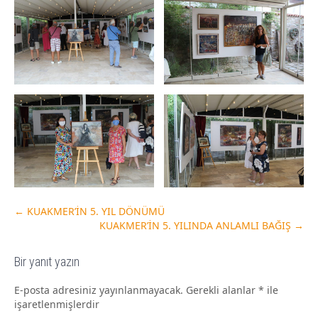
←
KUAKMER’İN 5. YIL DÖNÜMÜ
KUAKMER’İN 5. YILINDA ANLAMLI BAĞIŞ
→
Bir yanıt yazın
E-posta adresiniz yayınlanmayacak.
Gerekli alanlar
*
ile
işaretlenmişlerdir