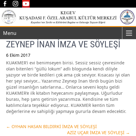
Menu
ZEYNEP İNAN İMZA VE SÖYLEŞİ
6 Ekim 2017
KUAKMER’i evi benimseyen birisi. Sessiz sessiz çevresinde
Post
olan bitenleri “güllü lokum” adlı blogunda kendi diliyle
navigation
yazıyor ve birde kedileri çok ama çok seviyor. Kısacası iyi olan
her şeyi seviyor… Yazarımız Zeynep Inan ‘dırdı bugün bizi
güzel insanlığın satırlarına… Onlarca seveni koştu geldi
KUAKMER’e ilk kitabın heyecanını paylaşmaya. Uğurludur
burası, hep şans getirsin yazarımıza. Kendisine ve tüm
katılımcılara teşekkür ediyoruz. KUAKMER kentin tüm
değerlerine ev sahipliği yapmaya gururla devam edecektir.
←
OYHAN HASAN BILDIRKİ İMZA VE SÖYLEŞİ
AZİZ UÇAR İMZA VE SÖYLEŞİ
→