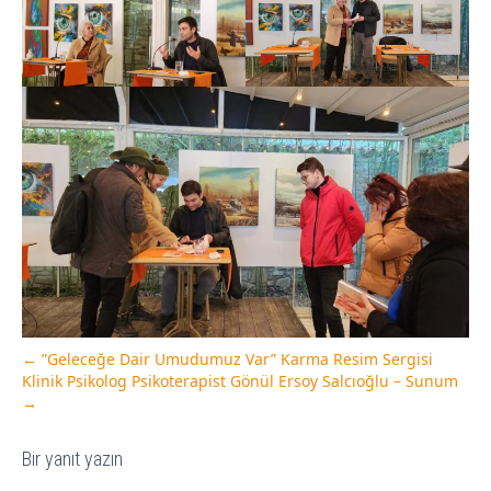
←
”Geleceğe Dair Umudumuz Var” Karma Resim Sergisi
Klinik Psikolog Psikoterapist Gönül Ersoy Salcıoğlu – Sunum
→
Bir yanıt yazın