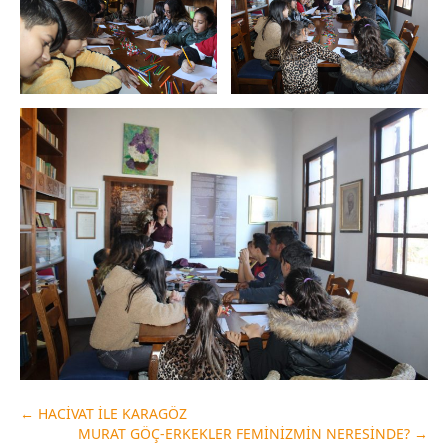
←
HACİVAT İLE KARAGÖZ
MURAT GÖÇ-ERKEKLER FEMİNİZMİN NERESİNDE?
→