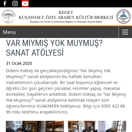
Menu
VAR MIYMIŞ YOK MUYMUŞ?
SANAT ATÖLYESİ
31 Ocak 2020
Didem Köktaş ile gerçekleştirdiğimiz ”Var Mıymış Yok
Post
Muymuş?” sanat atölyesinin bu haftaki konukları
navigation
mahallemizin çocuklarıydı. Bir saat boyunca eğlenceli ve
öğretici bir gün geçiren çocuklar, resimler yapıp, masallar
dinlediler, hayallerini anlattılar. Didem Köktaş ile ”Var Mıymış
Yok Muymuş?” sanat atölyesine katılmak isteyen tüm
öğrencilerimizi KUAKMER’e bekliyoruz. Bilgi için 0505 422 86
96 nolu telefonu arayabilirsiniz.