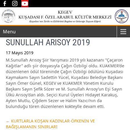
Menu
SUNULLAH ARISOY 2019
17 Mayıs 2019
M.Sunullah Arısoy Şiir Yarışması 2019 yılı kazananı ”Çaçaron
Post
Kağıtlar” adlı şiir dosyasıyla Çağın Özbilgi oldu. KUAKMER’de
navigation
düzenlenen ödül töreninde Çağın Özbilgi ödülünü Kuşadası
Kaymakamı Sayın Sadettin Yücel, Kuşadası Belediye Başkanı
Sayın Ömer Günel, KEGEV ve KUAKMER Yönetim Kurulu
Başkanı Sayın Şefik Sözer ve M. Sunullah Arısoy’un Eşi Sayın
Ülkü Arısoy’dan aldı. Seçici Kurul Üyeleri Hidayet Karakuş,
Ayten Mutlu, Çiğdem Sezer ve Halim Yazıcı’nın da
bulunduğu tören düzenlenen kokteylle devam etti.
←
KURTLARLA KOŞAN KADINLAR-ÖFKENİN VE
BAĞIŞLAMANIN SINIRLARI