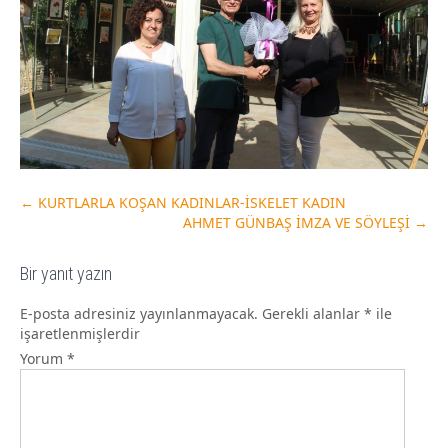
←
KURTLARLA KOŞAN KADINLAR-İSKELET KADIN
AHMET GÜNBAŞ İMZA VE SÖYLEŞİ
→
Bir yanıt yazın
E-posta adresiniz yayınlanmayacak.
Gerekli alanlar
*
ile
işaretlenmişlerdir
Yorum
*