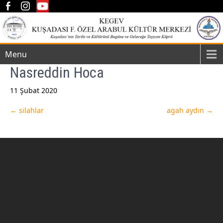
Menu
Nasreddin Hoca
11 Şubat 2020
Post
←
silahlar
agah aydın
→
navigation