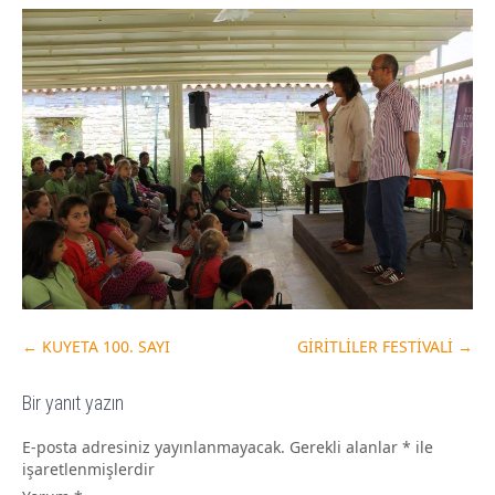
←
KUYETA 100. SAYI
GİRİTLİLER FESTİVALİ
→
Bir yanıt yazın
E-posta adresiniz yayınlanmayacak.
Gerekli alanlar
*
ile
işaretlenmişlerdir