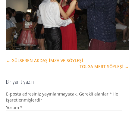
←
GÜLSEREN AKDAŞ İMZA VE SÖYLEŞİ
TOLGA MERT SÖYLEŞİ
→
Bir yanıt yazın
E-posta adresiniz yayınlanmayacak.
Gerekli alanlar
*
ile
işaretlenmişlerdir
Yorum
*