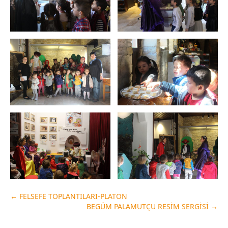
←
FELSEFE TOPLANTILARI-PLATON
BEGÜM PALAMUTÇU RESİM SERGİSİ
→