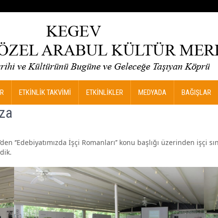
R
ETKİNLİK TAKVİMİ
ETKİNLİKLER
MEDYADA
BAĞIŞLAR
mza
 ‘’Edebiyatımızda İşçi Romanları’’ konu başlığı üzerinden işçi sın
dik.