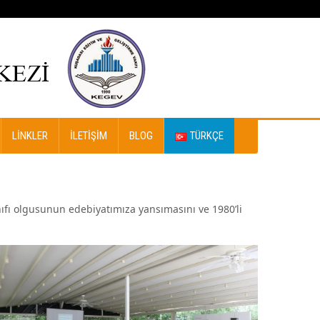
LINKLER
İLETIŞIM
BLOG
TÜRKÇE
ıfı olgusunun edebiyatımıza yansımasını ve 1980’li