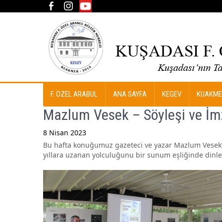
F. ÖZEL ARABUL
ANA SAYFA
KEGEV
KUAKME
Mazlum Vesek – Söyleşi ve İ
8 Nisan 2023
Bu hafta konuğumuz gazeteci ve yazar Mazlum Vesek’den
Post
yıllara uzanan yolculuğunu bir sunum eşliğinde dinle
navigation