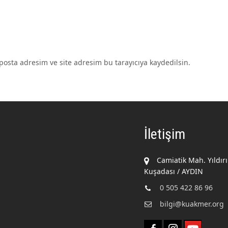
osta adresim ve site adresim bu tarayıcıya kaydedilsin.
İletişim
Camiatik Mah. Yıldır
Kuşadası / AYDIN
0 505 422 86 96
bilgi@kuakmer.org