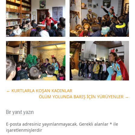
←
KURTLARLA KOŞAN KADINLAR
ÖLÜM YOLUNDA BARIŞ İÇİN YÜRÜYENLER
→
Bir yanıt yazın
E-posta adresiniz yayınlanmayacak.
Gerekli alanlar
*
ile
işaretlenmişlerdir