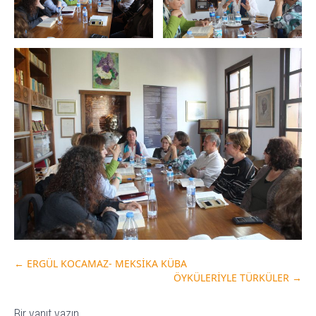
←
ERGÜL KOCAMAZ- MEKSİKA KÜBA
ÖYKÜLERİYLE TÜRKÜLER
→
Bir yanıt yazın