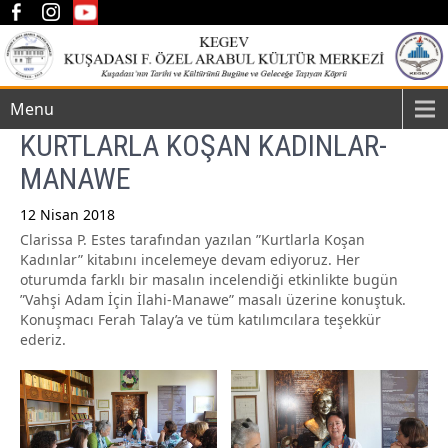
Menu
KURTLARLA KOŞAN KADINLAR-
MANAWE
12 Nisan 2018
Clarissa P. Estes tarafından yazılan ”Kurtlarla Koşan
Post
Kadınlar” kitabını incelemeye devam ediyoruz. Her
navigation
oturumda farklı bir masalın incelendiği etkinlikte bugün
”Vahşi Adam İçin İlahi-Manawe” masalı üzerine konuştuk.
Konuşmacı Ferah Talay’a ve tüm katılımcılara teşekkür
ederiz.