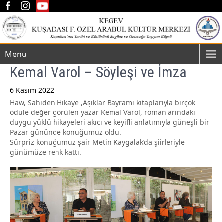
Menu
Kemal Varol – Söyleşi ve İmza
6 Kasım 2022
Haw, Sahiden Hikaye ,Aşıklar Bayramı kitaplarıyla birçok
Post
ödüle değer görülen yazar Kemal Varol, romanlarındaki
navigation
duygu yüklü hikayeleri akıcı ve keyifli anlatımıyla güneşli bir
Pazar gününde konuğumuz oldu.
Sürpriz konuğumuz şair Metin Kaygalak’da şiirleriyle
günümüze renk kattı.