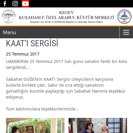
Menu
KAAT’I SERGİSİ
25 Temmuz 2017
UAKMER’de 25 Temmuz 2017 Salı günü sanatın farklı bir kolu
Post
sergilendi…
navigation
Sabahat GÜĞEN’in KAAT’ı Sergisi izleyicilerin karşısına
bizlerle birlikte çıktı. Sabır ile icra ettiği sanatının
görselliğini bizimle paylaştığı için Sabahat Hanım’a teşekkür
ediyoruz.
Tüm katılımcılara teşekkürlerimizle…