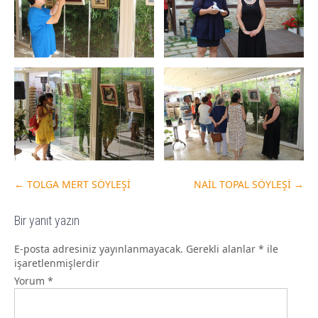
←
TOLGA MERT SÖYLEŞİ
NAİL TOPAL SÖYLEŞİ
→
Bir yanıt yazın
E-posta adresiniz yayınlanmayacak.
Gerekli alanlar
*
ile
işaretlenmişlerdir
Yorum
*