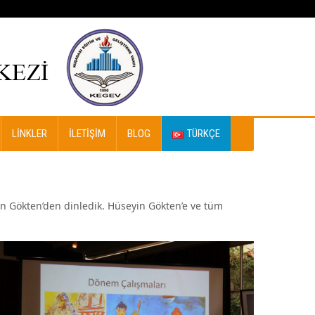
LINKLER
İLETIŞIM
BLOG
TÜRKÇE
n Gökten’den dinledik. Hüseyin Gökten’e ve tüm