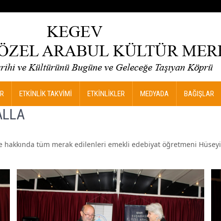
R
ETKİNLİK TAKVİMİ
ETKİNLİKLER
MEDYADA
BAĞIŞLAR
ALLA
ve hakkında tüm merak edilenleri emekli edebiyat öğretmeni Hüseyi