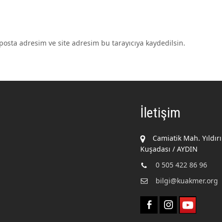
osta adresim ve site adresim bu tarayıcıya kaydedilsin.
İletişim
Camiatik Mah. Yıldır
Kuşadası / AYDIN
0 505 422 86 96
bilgi@kuakmer.org