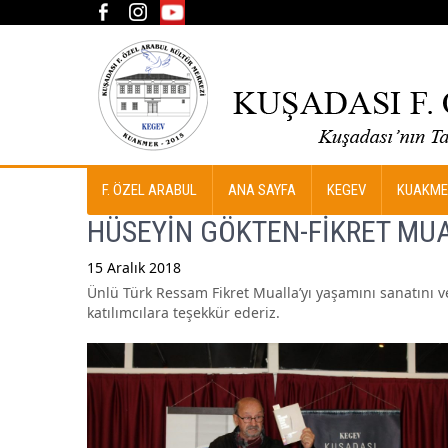
F. ÖZEL ARABUL
ANA SAYFA
KEGEV
KUAKME
HÜSEYİN GÖKTEN-FİKRET MU
15 Aralık 2018
Ünlü Türk Ressam Fikret Mualla’yı yaşamını sanatını 
Post
katılımcılara teşekkür ederiz.
navigation