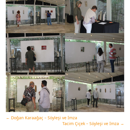
←
Doğan Karaağaç – Söyleşi ve İmza
Tacim Çiçek – Söyleşi ve İmza
→