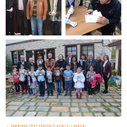
←
İBRAHİM ZEKİ EMGİN İLKOKULU MASAL