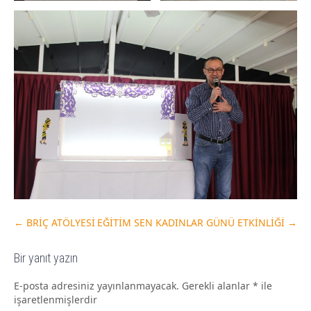
←
BRİÇ ATÖLYESİ
EĞİTİM SEN KADINLAR GÜNÜ ETKİNLİĞİ
→
Bir yanıt yazın
E-posta adresiniz yayınlanmayacak.
Gerekli alanlar
*
ile
işaretlenmişlerdir