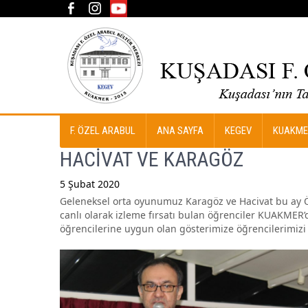
F. ÖZEL ARABUL
ANA SAYFA
KEGEV
KUAKME
HACİVAT VE KARAGÖZ
5 Şubat 2020
Geleneksel orta oyunumuz Karagöz ve Hacivat bu ay Öz
Post
canlı olarak izleme fırsatı bulan öğrenciler KUAKMER’de
navigation
öğrencilerine uygun olan gösterimize öğrencilerimizi b