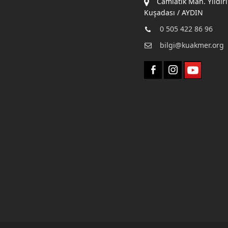
Camiatik Mah. Yıldır
Kuşadası / AYDIN
0 505 422 86 96
bilgi@kuakmer.org