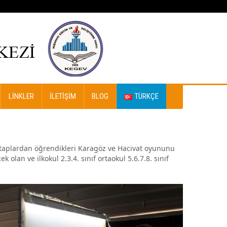
LINKLER
İLETIŞIM
BLOG
TÜRKÇE
Kitaplardan öğrendikleri Karagöz ve Hacivat oyununu
olan ve ilkokul 2.3.4. sınıf ortaokul 5.6.7.8. sınıf