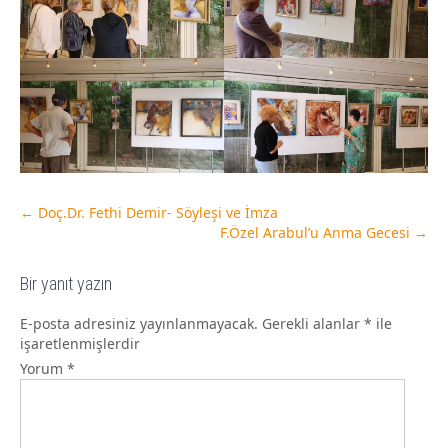
←
Doç.Dr. Fethi Demir- Söyleşi ve İmza
F.Özel Arabul’u Anma Gecesi
→
Bir yanıt yazın
E-posta adresiniz yayınlanmayacak.
Gerekli alanlar
*
ile
işaretlenmişlerdir
Yorum
*